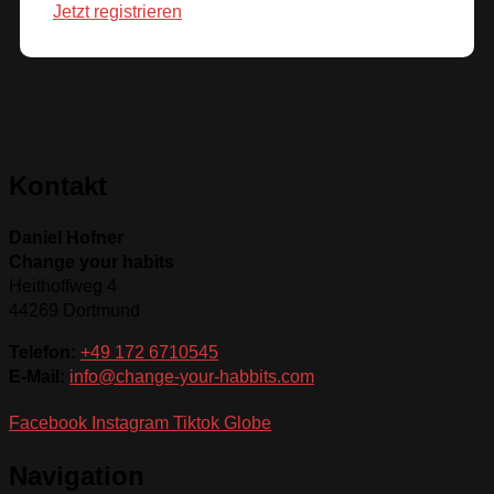
Jetzt registrieren
Kontakt
Daniel Hofner
Change your habits
Heithoffweg 4
44269 Dortmund
Telefon:
+49 172 6710545
E-Mail:
info@change-your-habbits.com
Facebook
Instagram
Tiktok
Globe
Navigation