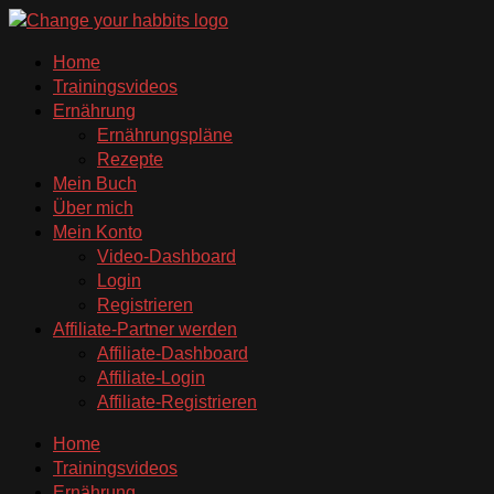
Zum
Inhalt
Home
springen
Trainingsvideos
Ernährung
Ernährungspläne
Rezepte
Mein Buch
Über mich
Mein Konto
Video-Dashboard
Login
Registrieren
Affiliate-Partner werden
Affiliate-Dashboard
Affiliate-Login
Affiliate-Registrieren
Home
Trainingsvideos
Ernährung