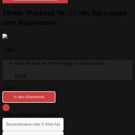
10min Workout Nr. 10 mit Springseil
und Kurzhantel
Video
10min Workout Nr. 10 mit Springseil und Kurzhantel
11:23
2,99
€
In den Warenkorb
Hallo, willkommen zurück!