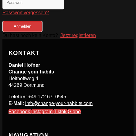
Passwort vergessen?
Anmelden
Du hast noch kein Konto?
Jetzt registrieren
KONTAKT
Daniel Hofner
Change your habits
Heithoffweg 4
44269 Dortmund
Telefon:
+49 172 6710545
E-Mail:
info@change-your-habbits.com
Facebook
Instagram
Tiktok
Globe
NAVIGATION