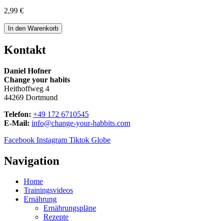
2,99
€
Veganer
In den Warenkorb
Ernährungsplan
Nr.
Kontakt
1
Menge
Daniel Hofner
Change your habits
Heithoffweg 4
44269 Dortmund
Telefon:
+49 172 6710545
E-Mail:
info@change-your-habbits.com
Facebook
Instagram
Tiktok
Globe
Navigation
Home
Trainingsvideos
Ernährung
Ernährungspläne
Rezepte