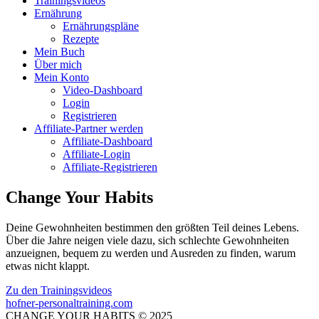
Trainingsvideos
Ernährung
Ernährungspläne
Rezepte
Mein Buch
Über mich
Mein Konto
Video-Dashboard
Login
Registrieren
Affiliate-Partner werden
Affiliate-Dashboard
Affiliate-Login
Affiliate-Registrieren
Change Your Habits
Deine Gewohnheiten bestimmen den größten Teil deines Lebens.
Über die Jahre neigen viele dazu, sich schlechte Gewohnheiten
anzueignen, bequem zu werden und Ausreden zu finden, warum
etwas nicht klappt.
Zu den Trainingsvideos
hofner-personaltraining.com
CHANGE YOUR HABITS © 2025