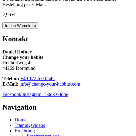
Bestellung per E-Mail.
2,99
€
Ernährungspläne
In den Warenkorb
für
Männer
Kontakt
zwischen
40
Daniel Hofner
und
Change your habits
60
Heithoffweg 4
Nr.
44269 Dortmund
7
Menge
Telefon:
+49 172 6710545
E-Mail:
info@change-your-habbits.com
Facebook
Instagram
Tiktok
Globe
Navigation
Home
Trainingsvideos
Ernährung