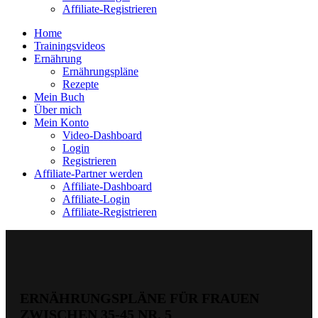
Affiliate-Registrieren
Home
Trainingsvideos
Ernährung
Ernährungspläne
Rezepte
Mein Buch
Über mich
Mein Konto
Video-Dashboard
Login
Registrieren
Affiliate-Partner werden
Affiliate-Dashboard
Affiliate-Login
Affiliate-Registrieren
ERNÄHRUNGSPLÄNE FÜR FRAUEN
ZWISCHEN 35-45 NR. 5