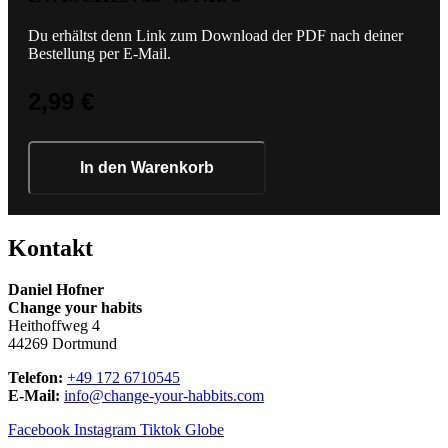
Du erhältst denn Link zum Download der PDF nach deiner
Bestellung per E-Mail.
2,99
€
Ernährungspläne
für
In den Warenkorb
Frauen
zwischen
35-
45
Kontakt
Nr.
5
Daniel Hofner
Menge
Change your habits
Heithoffweg 4
44269 Dortmund
Telefon:
+49 172 6710545
E-Mail:
info@change-your-habbits.com
Facebook
Instagram
Tiktok
Globe