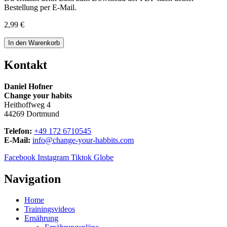
Bestellung per E-Mail.
2,99
€
Ernährungspläne
In den Warenkorb
für
Frauen
Kontakt
zwischen
35-
Daniel Hofner
45
Change your habits
Nr.
Heithoffweg 4
3
44269 Dortmund
Menge
Telefon:
+49 172 6710545
E-Mail:
info@change-your-habbits.com
Facebook
Instagram
Tiktok
Globe
Navigation
Home
Trainingsvideos
Ernährung